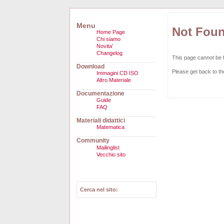
Menu
Not Fou
Home Page
Chi siamo
Novita'
Changelog
This page cannot be 
Download
Please get back to t
Immagini CD ISO
Altro Materiale
Documentazione
Guide
FAQ
Materiali didattici
Matematica
Community
Mailinglist
Vecchio sito
Cerca nel sito: